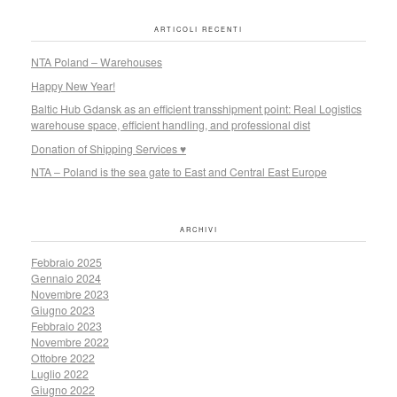
ARTICOLI RECENTI
NTA Poland – Warehouses
Happy New Year!
Baltic Hub Gdansk as an efficient transshipment point: Real Logistics
warehouse space, efficient handling, and professional dist
Donation of Shipping Services ♥
NTA – Poland is the sea gate to East and Central East Europe
ARCHIVI
Febbraio 2025
Gennaio 2024
Novembre 2023
Giugno 2023
Febbraio 2023
Novembre 2022
Ottobre 2022
Luglio 2022
Giugno 2022